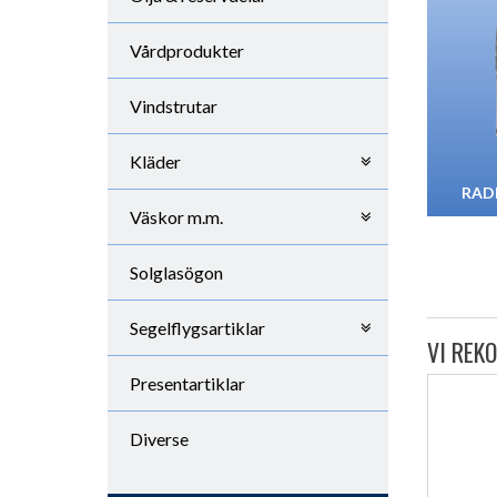
Vårdprodukter
Vindstrutar
Kläder
RAD
Väskor m.m.
Solglasögon
Segelflygsartiklar
VI REK
Presentartiklar
Diverse