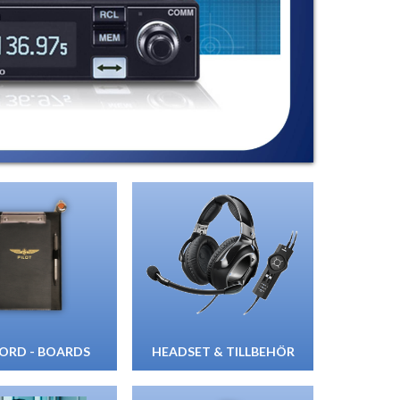
ORD - BOARDS
HEADSET & TILLBEHÖR