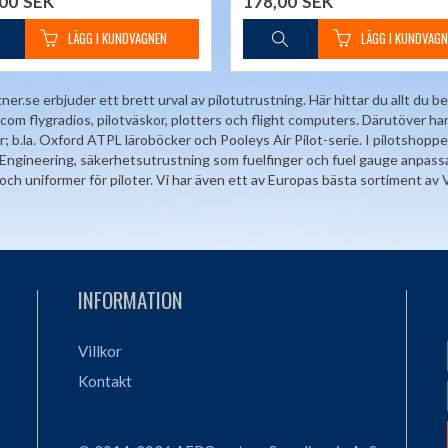
,00
SEK
178,00
SEK
r.se erbjuder ett brett urval av pilotutrustning. Här hittar du allt du 
com flygradios, pilotväskor, plotters och flight computers. Därutöver ha
r; b.la. Oxford ATPL läroböcker och Pooleys Air Pilot-serie. I pilotshopp
ngineering, säkerhetsutrustning som fuelfinger och fuel gauge anpassade 
och uniformer för piloter. Vi har även ett av Europas bästa sortiment av V
INFORMATION
Villkor
Kontakt