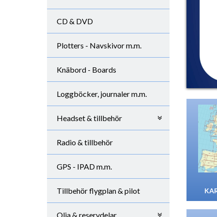
CD & DVD
Plotters - Navskivor m.m.
Knäbord - Boards
Loggböcker, journaler m.m.
Headset & tillbehör
Radio & tillbehör
GPS - IPAD m.m.
Tillbehör flygplan & pilot
KAR
Olja & reservdelar