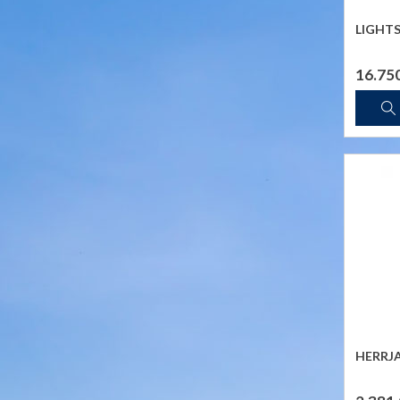
LIGHTS
16.75
HERRJ