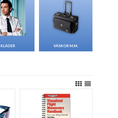
KLÄDER
VÄSKOR M.M.