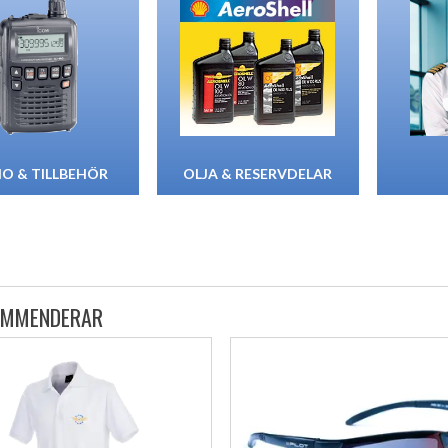
IO & TILLBEHÖR
OLJA & RESERVDELAR
OMMENDERAR