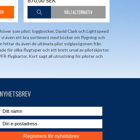
670,00
SEK
behöver som pilot: loggböcker, David Clark och Lightspeed
r vi även ett bra sortiment med böcker om flygning och
en hittar du även de ultimata pilot solglasögonen från
för olika flygtyper och ett brett urval av pilotskjortor,
FR-flygkartor. Kort sagt all utrustning för piloter och
NYHETSBREV