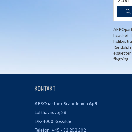
2.381
AEROpartne
headset, I
helikoptra
Randolph E
epåletter 
flygning.
KONTAKT
AEROpartner Scandinavia ApS
Lufthavnsvej 28
DK-4000 Roskilde
Telefon: +45 - 32 202 202