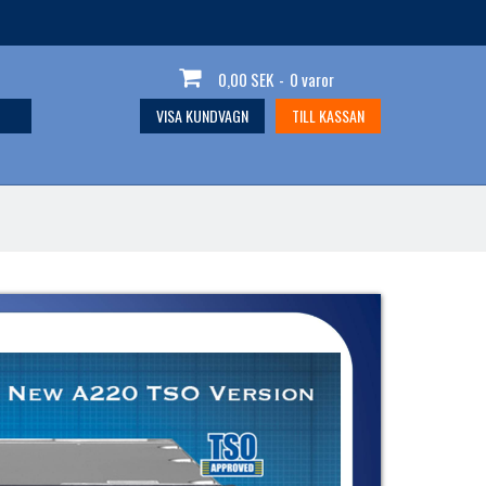
0,00 SEK
-
0 varor
VISA KUNDVAGN
TILL KASSAN