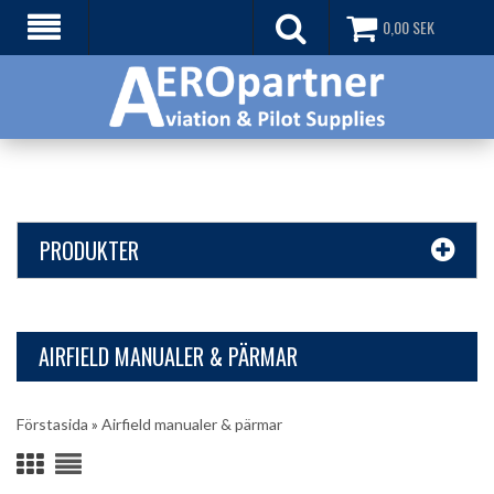
0,00
SEK
PRODUKTER
AIRFIELD MANUALER & PÄRMAR
Förstasida
»
Airfield manualer & pärmar