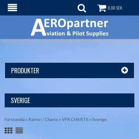
0,00
SEK
PRODUKTER
SVERIGE
Förstasida
»
Kartor / Charts
»
VFR CHARTS
»
Sverige