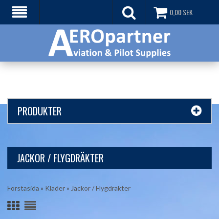
0,00
SEK
PRODUKTER
JACKOR / FLYGDRÄKTER
Förstasida
»
Kläder
»
Jackor / Flygdräkter