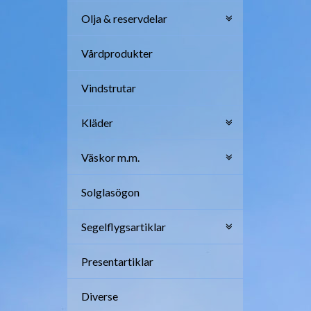
Olja & reservdelar
Vårdprodukter
Vindstrutar
Kläder
Väskor m.m.
Solglasögon
Segelflygsartiklar
Presentartiklar
Diverse