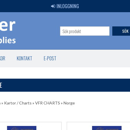
INLOGGNING
SÖK
KOR
KONTAKT
E-POST
E
a
»
Kartor / Charts
»
VFR CHARTS
»
Norge