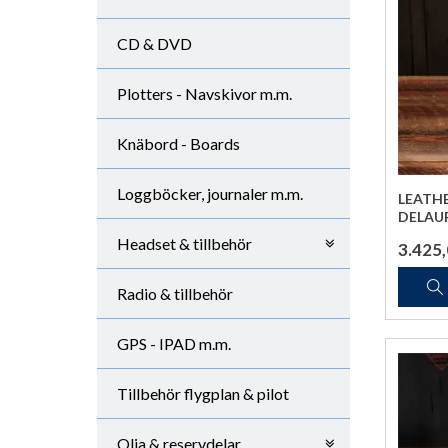
CD & DVD
Plotters - Navskivor m.m.
Knäbord - Boards
Loggböcker, journaler m.m.
LEATHE
DELAU
Headset & tillbehör
3.425
Radio & tillbehör
GPS - IPAD m.m.
Tillbehör flygplan & pilot
Olja & reservdelar