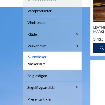
Vårdprodukter
Vindstrutar
LEATHE
MARK
Kläder
3.425
Väskor m.m.
Skinnväskor
Väskor m.m.
Solglasögon
Segelflygsartiklar
Presentartiklar