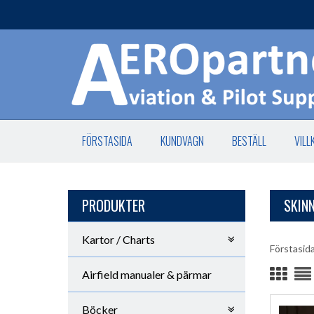
FÖRSTASIDA
KUNDVAGN
BESTÄLL
VILL
PRODUKTER
SKIN
Kartor / Charts
Förstasid
Airfield manualer & pärmar
Böcker