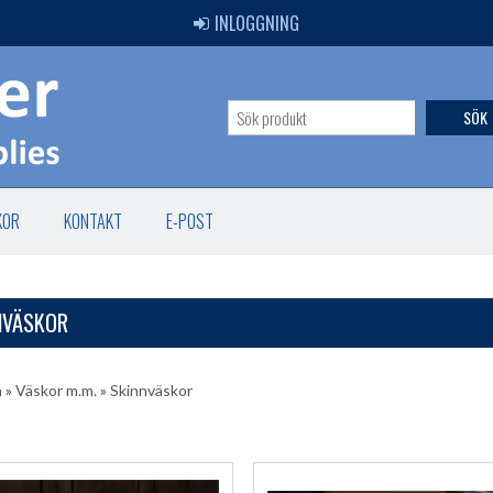
INLOGGNING
SÖK
KOR
KONTAKT
E-POST
NVÄSKOR
a
»
Väskor m.m.
»
Skinnväskor